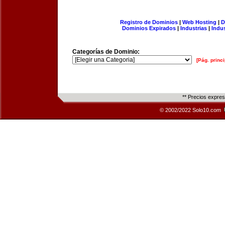
Registro de Dominios
|
Web Hosting
|
D
Dominios Expirados
|
Industrias
|
Indu
Categorías de Dominio:
[Pág. princi
** Precios expre
© 2002/2022 Solo10.com