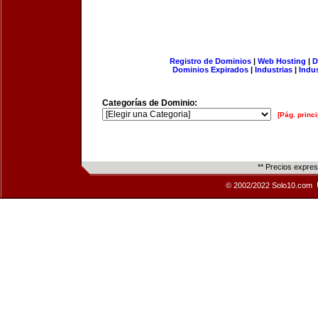
Registro de Dominios
|
Web Hosting
|
D
Dominios Expirados
|
Industrias
|
Indu
Categorías de Dominio:
[Pág. princi
** Precios expre
© 2002/2022 Solo10.com