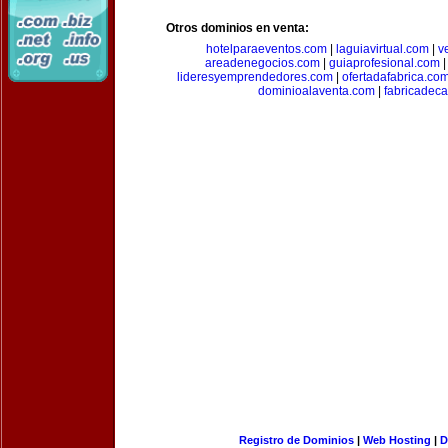
Otros dominios en venta:
hotelparaeventos.com
|
laguiavirtual.com
|
v
areadenegocios.com
|
guiaprofesional.com
lideresyemprendedores.com
|
ofertadafabrica.co
dominioalaventa.com
|
fabricadec
Registro de Dominios
|
Web Hosting
|
D