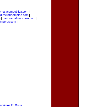
entajacompetitiva.com
|
|
directorioempleo.com
|
m
|
panoramafinanciero.com
|
amperas.com
|
ominios En Venta