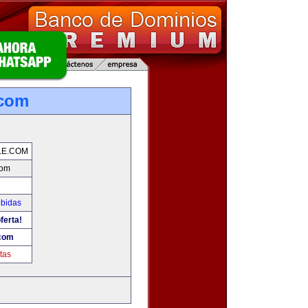
.com
LE.COM
com
ebidas
ferta!
.com
tas