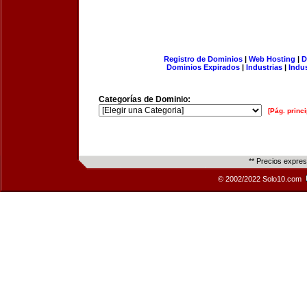
Registro de Dominios
|
Web Hosting
|
D
Dominios Expirados
|
Industrias
|
Indu
Categorías de Dominio:
[Pág. princi
** Precios expre
© 2002/2022 Solo10.com