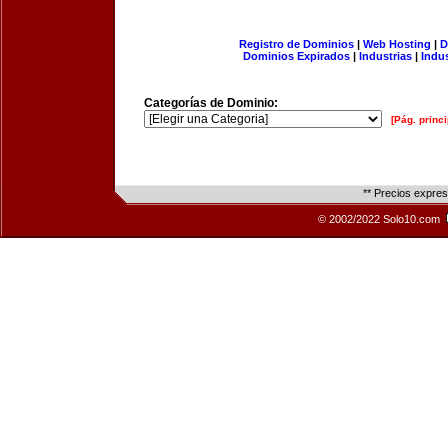
Registro de Dominios
|
Web Hosting
|
D
Dominios Expirados
|
Industrias
|
Indu
Categorías de Dominio:
[Pág. princi
** Precios expre
© 2002/2022 Solo10.com