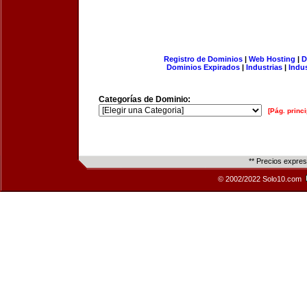
Registro de Dominios
|
Web Hosting
|
D
Dominios Expirados
|
Industrias
|
Indu
Categorías de Dominio:
[Pág. princi
** Precios expre
© 2002/2022 Solo10.com