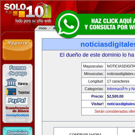
noticiasdigital
El dueño de este dominio lo ha
Mayusculas:
NOTICIASDIGIT
Minusculas:
noticiasdigitales
Longitud:
17 caracteres
Categorias:
InformaciÃ³n y No
Precio:
$2,500.00
Visitar!
noticiasdigitale
Serán consideradas ofer
R