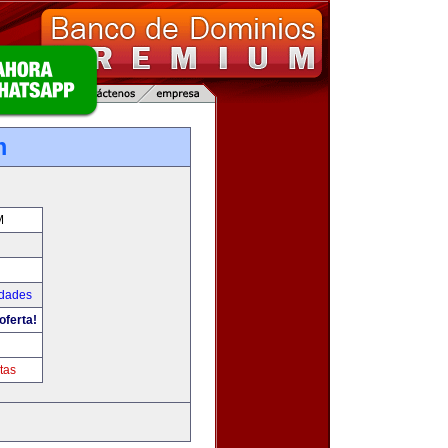
m
M
udades
oferta!
tas