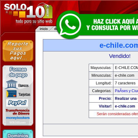
e-chile.co
Vendido!
Mayusculas:
E-CHILE.CO
Minusculas:
e-chile.com
Longitud:
7 caracteres
Categorias:
PaÃ­ses y Ci
Precio:
Realizar una 
Visitar!
e-chile.com
Serán consideradas ofer