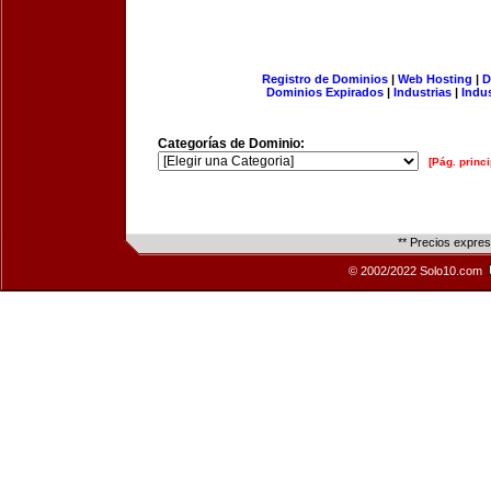
Registro de Dominios
|
Web Hosting
|
D
Dominios Expirados
|
Industrias
|
Indu
Categorías de Dominio:
[Pág. princi
** Precios expre
© 2002/2022 Solo10.com