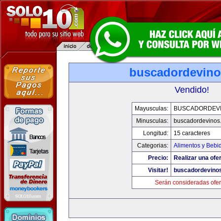
buscadordevin
Vendido!
Mayusculas:
BUSCADORDEV
Minusculas:
buscadordevinos
Longitud:
15 caracteres
Categorias:
Alimentos y Bebi
Precio:
Realizar una ofer
Visitar!
buscadordevino
Serán consideradas ofer