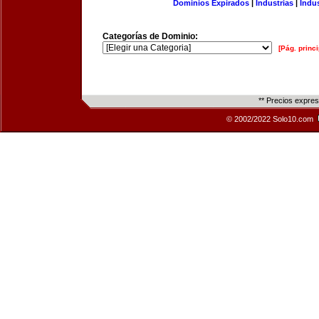
Dominios Expirados
|
Industrias
|
Indu
Categorías de Dominio:
[Pág. princi
** Precios expre
© 2002/2022 Solo10.com