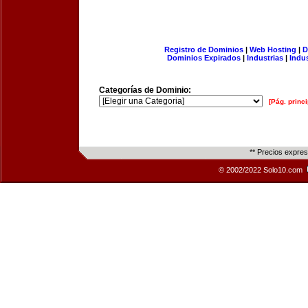
Registro de Dominios
|
Web Hosting
|
D
Dominios Expirados
|
Industrias
|
Indu
Categorías de Dominio:
[Pág. princi
** Precios expre
© 2002/2022 Solo10.com