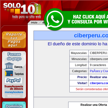
ciberperu.c
El dueño de este dominio lo ha
Mayusculas:
CIBERPERU
Minusculas:
ciberperu.co
Longitud:
9 caracteres
Categorias:
PaÃ­ses y Ci
Precio:
Realizar una 
Visitar!
ciberperu.c
Serán consideradas ofer
Realizar una Oferta