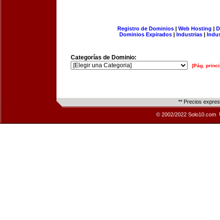
Registro de Dominios
|
Web Hosting
|
D
Dominios Expirados
|
Industrias
|
Indu
Categorías de Dominio:
[Pág. princi
** Precios expre
© 2002/2022 Solo10.com