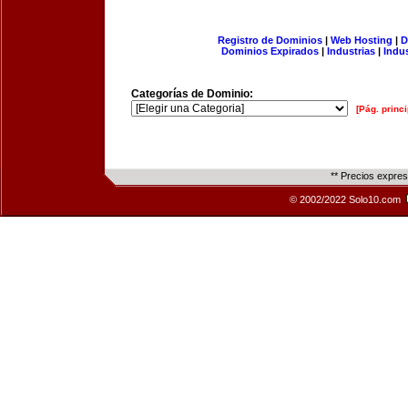
Registro de Dominios
|
Web Hosting
|
D
Dominios Expirados
|
Industrias
|
Indu
Categorías de Dominio:
[Pág. princi
** Precios expre
© 2002/2022 Solo10.com