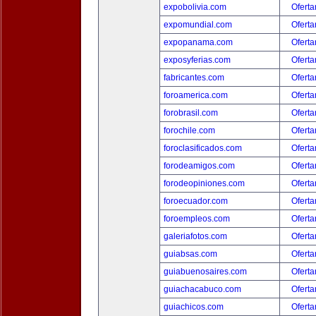
expobolivia.com
Oferta
expomundial.com
Oferta
expopanama.com
Oferta
exposyferias.com
Oferta
fabricantes.com
Oferta
foroamerica.com
Oferta
forobrasil.com
Oferta
forochile.com
Oferta
foroclasificados.com
Oferta
forodeamigos.com
Oferta
forodeopiniones.com
Oferta
foroecuador.com
Oferta
foroempleos.com
Oferta
galeriafotos.com
Oferta
guiabsas.com
Oferta
guiabuenosaires.com
Oferta
guiachacabuco.com
Oferta
guiachicos.com
Oferta